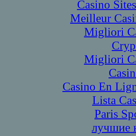
Casino Site
Meilleur Cas
Migliori 
Cryp
Migliori 
Casin
Casino En Lig
Lista Ca
Paris Sp
лучшие 