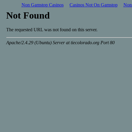
Non Gamstop Casinos
Casinos Not On Gamstop
Non