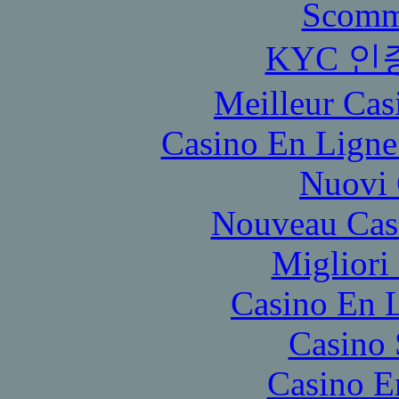
Scomm
KYC 인
Meilleur Cas
Casino En Ligne
Nuovi 
Nouveau Cas
Migliori
Casino En L
Casino
Casino E