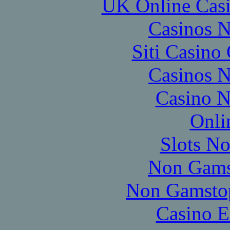
UK Online Cas
Casinos 
Siti Casino
Casinos 
Casino N
Onli
Slots N
Non Gams
Non Gamstop
Casino E