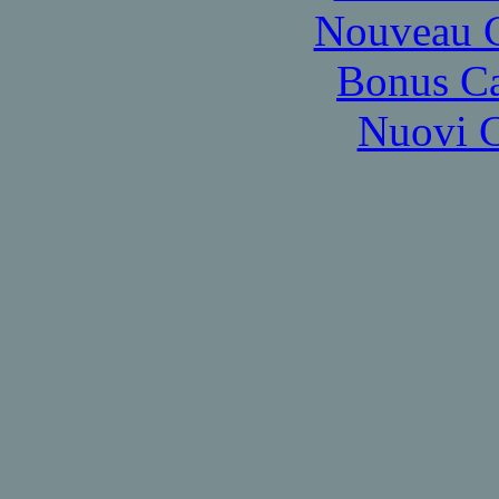
Nouveau C
Bonus Ca
Nuovi C