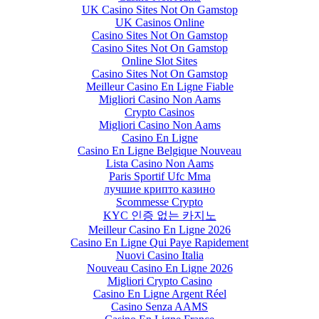
UK Casino Sites Not On Gamstop
UK Casinos Online
Casino Sites Not On Gamstop
Casino Sites Not On Gamstop
Online Slot Sites
Casino Sites Not On Gamstop
Meilleur Casino En Ligne Fiable
Migliori Casino Non Aams
Crypto Casinos
Migliori Casino Non Aams
Casino En Ligne
Casino En Ligne Belgique Nouveau
Lista Casino Non Aams
Paris Sportif Ufc Mma
лучшие крипто казино
Scommesse Crypto
KYC 인증 없는 카지노
Meilleur Casino En Ligne 2026
Casino En Ligne Qui Paye Rapidement
Nuovi Casino Italia
Nouveau Casino En Ligne 2026
Migliori Crypto Casino
Casino En Ligne Argent Réel
Casino Senza AAMS